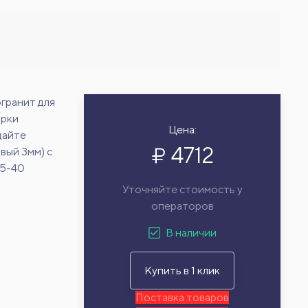
гранит для
арки
Цена:
дайте
4712
вый 3мм) с
15-40
Уточняйте стоимость у
операторов
В наличии
Купить в 1 клик
Поставка товаров