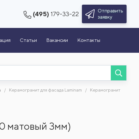
Отправить
(495)
179-33-22
заявку
зация
Статьи
Вакансии
Контакты
а
Керамогранит для фасада Laminam
Керамогранит
0 матовый 3мм)