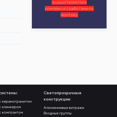
осуществляется в
комплексе с работами по
монтажу.
системы:
Светопрозрачные
конструкции:
с керамогранитом
с клинкером
Алюминиевые витражи
с композитом
Входные группы