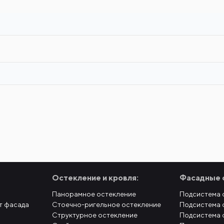
Остекление и кровля:
Фасадные 
Панорамное остекление
Подсистема 
т фасада
Стоечно-ригельное остекление
Подсистема 
Структурное остекление
Подсистема 