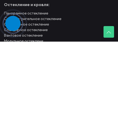
Остекление и кровля:
Панорамное остекление
Стоечно-ригельное остекление
Структурное остекление
Спайдерное остекление
Вантовое остекление
Модульное остеклени
Монтаж рулонной кровли
Монтаж фальцевой кровли
Фасадные системы:
Подсистема с керамогранитом
Подсистема с клинкером
Подсистема с композитом
Подсистема с металлокассетами
Подсистема с натуральным камнем
Подсистема с профнастилом
Подсистема с фиброцементными плитами
Светопрозрачные конструкции: