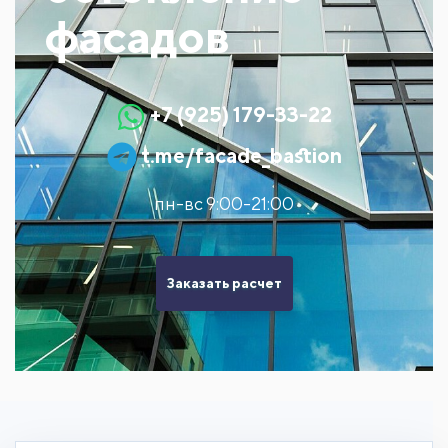
фасадов
+7 (925) 179-33-22
t.me/facade_bastion
пн-вс 9:00-21:00
Заказать расчет