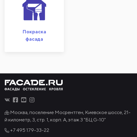
Покраска
фасада
Москва, поселение Мосрентген, Киевское шоссе, 21-
й километр, 3, стр. 1, корп. А, этаж 3 "БЦ G-10"
+7 495
179-33-22