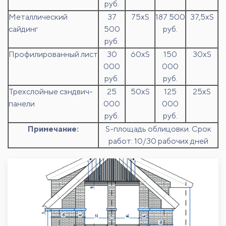
руб.
Металлический
37
75хS
187 500
37,5хS
сайдинг
500
руб.
руб.
Профилированный лист
30
60хS
150
30хS
000
000
руб.
руб.
Трехслойные сэндвич-
25
50хS
125
25хS
панели
000
000
руб.
руб.
Примечание:
S-площадь облицовки. Срок
работ: 10/30 рабочих дней