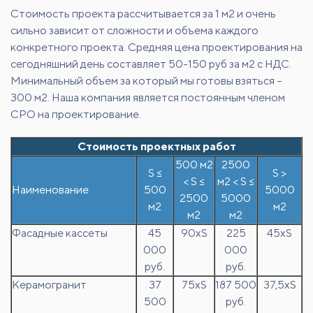
Стоимость проекта рассчитывается за 1 м2 и очень
сильно зависит от сложности и объема каждого
конкретного проекта. Средняя цена проектирования на
сегодняшний день составляет 50-150 руб за м2 с НДС.
Минимальный объем за который мы готовы взяться –
300 м2. Наша компания является постоянным членом
СРО на проектирование.
Стоимость проектных работ
500 м2
2500
S ≤
S >
< S ≤
м2 < S ≤
Наименование
500
5000
2500
5000
м2
м2
м2
м2
Фасадные кассеты
45
90хS
225
45хS
000
000
руб.
руб.
Керамогранит
37
75хS
187 500
37,5хS
500
руб.