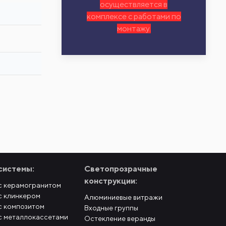
осуществляется в
комплексе с работами по
монтажу.
системы:
Светопрозрачные
конструкции:
с керамогранитом
с клинкером
Алюминиевые витражи
с композитом
Входные группы
с металлокассетами
Остекление веранды