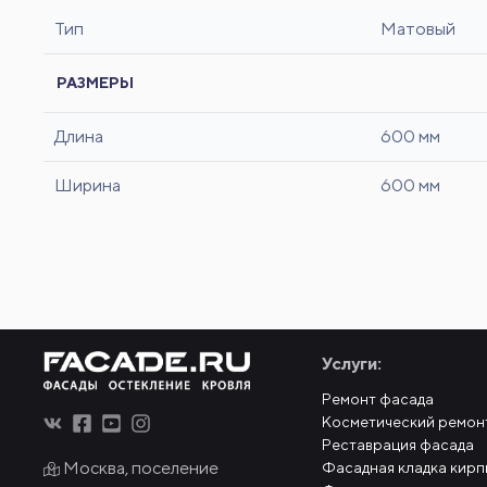
Тип
Матовый
РАЗМЕРЫ
Длина
600 мм
Ширина
600 мм
Услуги:
Ремонт фасада
Косметический ремон
Реставрация фасада
Москва, поселение
Фасадная кладка кирп