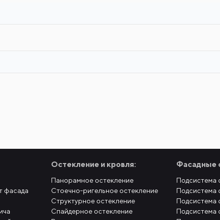
Остекление и кровля:
Фасадные 
Панорамное остекление
Подсистема 
т фасада
Стоечно-ригельное остекление
Подсистема 
Структурное остекление
Подсистема 
ича
Спайдерное остекление
Подсистема 