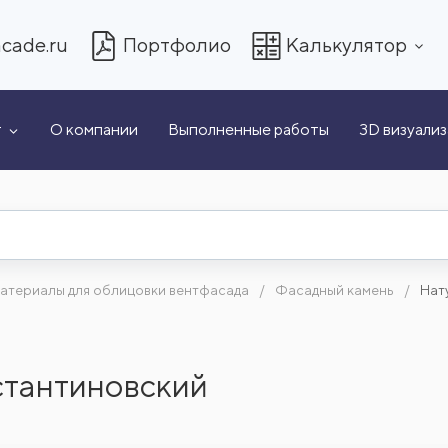
cade.ru
Портфолио
Калькулятор
т
О компании
Выполненные работы
3D визуали
атериалы для облицовки вентфасада
Фасадный камень
Нат
стантиновский