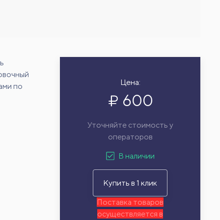
ь
цовочный
Цена:
ами по
600
Уточняйте стоимость у
операторов
В наличии
Купить в 1 клик
Поставка товаров
осуществляется в