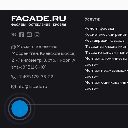
Услуги:
Ремонт фасада
Косметический ремон
Реставрация фасада
Москва, поселение
Фасадная кладка кирп
Фасад из сэндвич пан
Мосрентген, Киевское шоссе,
Монтаж алюминиевых
21-й километр, 3, стр. 1, корп. А,
систем
этаж 3 "БЦ G-10"
Монтаж нержавеющих
систем
+7 495
179-33-22
Монтаж оцинкованных
info@facade.ru
систем