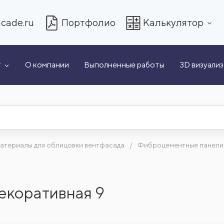
cade.ru
Портфолио
Калькулятор
т
О компании
Выполненные работы
3D визуали
атериалы для облицовки вентфасада
Фиброцементные панели
екоративная 9