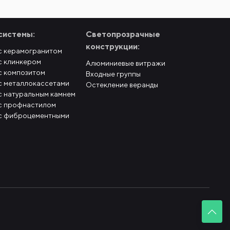
системы:
Светопрозрачные
конструкции:
с керамогранитом
с клинкером
Алюминиевые витражи
с композитом
Входные группы
с металлокассетами
Остекление веранды
с натуральным камнем
с профнастилом
с фиброцементными