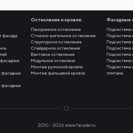
Остекление и кровля:
Фасадные 
Панорамное остекление
Подсистема 
т фасада
Стоечно-ригельное остекление
Подсистема 
Структурное остекление
Подсистема 
ича
Спайдерное остекление
Подсистема 
елей
Вантовое остекление
Подсистема 
 фасадных
Модульное остеклени
Подсистема 
Монтаж рулонной кровли
Подсистема 
 фасадных
Монтаж фальцевой кровли
плитами
 фасадных
2010 - 2026 www.facade.ru