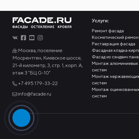
Услуги:
Ремонт фасада
Косметический ремон
Реставрация фасада
Москва, поселение
Фасадная кладка кирп
Фасад из сэндвич пан
Мосрентген, Киевское шоссе,
Монтаж алюминиевых
21-й километр, 3, стр. 1, корп. А,
систем
этаж 3 "БЦ G-10"
Монтаж нержавеющих
систем
+7 495
179-33-22
Монтаж оцинкованных
info@facade.ru
систем