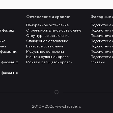
Остекление и кровля:
Фасадные 
Панорамное остекление
Подсистема 
т фасада
Стоечно-ригельное остекление
Подсистема 
Структурное остекление
Подсистема 
ича
Спайдерное остекление
Подсистема 
елей
Вантовое остекление
Подсистема 
 фасадных
Модульное остеклени
Подсистема 
Монтаж рулонной кровли
Подсистема 
 фасадных
Монтаж фальцевой кровли
плитами
 фасадных
2010 - 2026 www.facade.ru