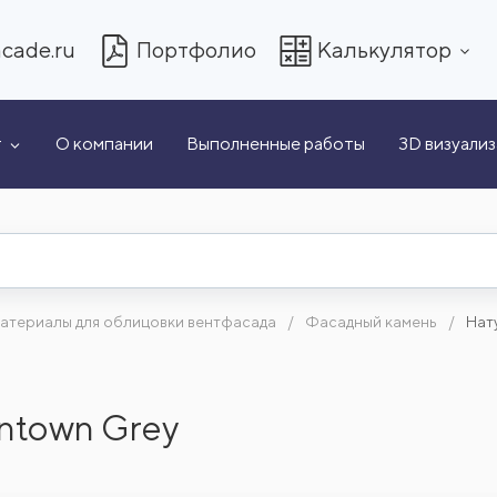
cade.ru
Портфолио
Калькулятор
т
О компании
Выполненные работы
3D визуали
атериалы для облицовки вентфасада
Фасадный камень
Нат
ntown Grey