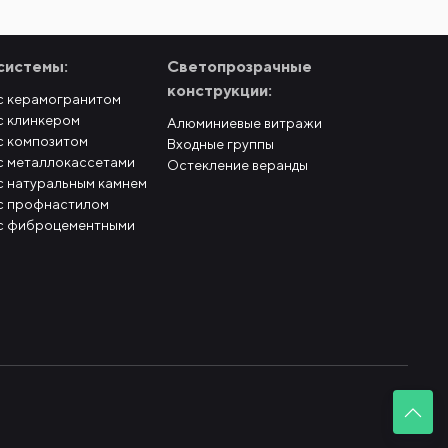
системы:
Светопрозрачные
конструкции:
с керамогранитом
с клинкером
Алюминиевые витражи
с композитом
Входные группы
с металлокассетами
Остекление веранды
с натуральным камнем
с профнастилом
с фиброцементными