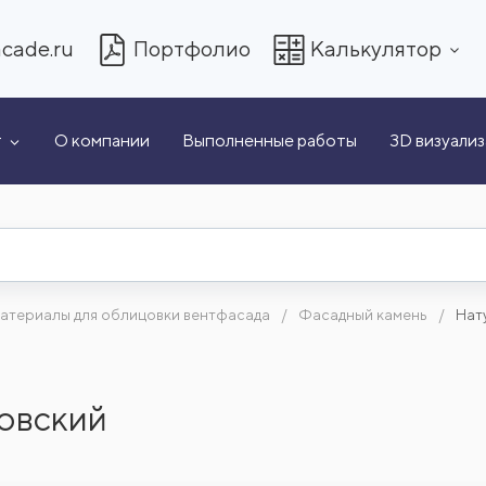
cade.ru
Портфолио
Калькулятор
т
О компании
Выполненные работы
3D визуали
атериалы для облицовки вентфасада
Фасадный камень
Нат
овский