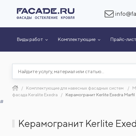
info@fa
Виды работ
Комплектующие
Прайс-лис
Комплектующие для навесных фасадных систем
М
фасада Keralite Exedra
Керамогранит Kerlite Exedra Marfi
#
Керамогранит Kerlite Exe