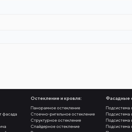
Остекление и кровля:
Фасадные 
Панорамное остекление
Подсистема 
т фасада
Стоечно-ригельное остекление
Подсистема 
Структурное остекление
Подсистема 
ича
Спайдерное остекление
Подсистема 