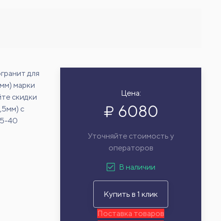
гранит для
5мм) марки
Цена:
йте скидки
6080
,5мм) с
15-40
Уточняйте стоимость у
операторов
В наличии
Купить в 1 клик
Поставка товаров