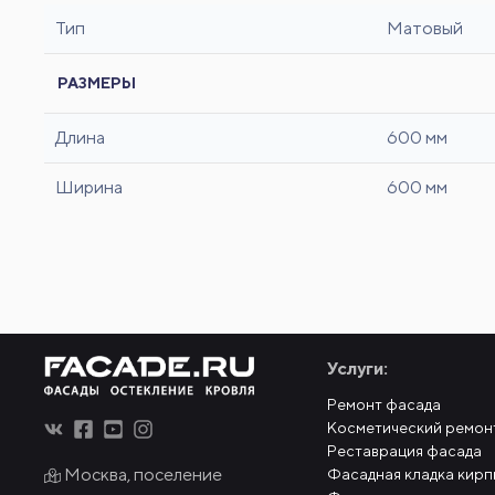
Тип
Матовый
РАЗМЕРЫ
Длина
600 мм
Ширина
600 мм
Услуги:
Ремонт фасада
Косметический ремон
Реставрация фасада
Москва, поселение
Фасадная кладка кирп