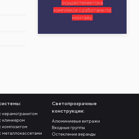
осуществляется в
комплексе с работами по
монтажу.
системы:
Светопрозрачные
конструкции:
с керамогранитом
с клинкером
Алюминиевые витражи
с композитом
Входные группы
с металлокассетами
Остекление веранды