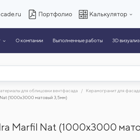
cade.ru
Портфолио
Калькулятор
т
О компании
Выполненные работы
3D визуали
атериалы для облицовки вентфасада
Керамогранит для фасад
l Nat (1000x3000 матовый 3,5мм)
dra Marfil Nat (1000x3000 мат