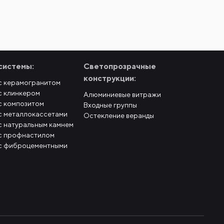
системы:
Светопрозрачные
конструкции:
с керамогранитом
с клинкером
Алюминиевые витражи
с композитом
Входные группы
с металлокассетами
Остекление веранды
с натуральным камнем
с профнастилом
с фиброцементными