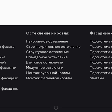
Остекление и кровля:
Фасадные 
Панорамное остекление
Подсистема 
т фасада
Стоечно-ригельное остекление
Подсистема 
Структурное остекление
Подсистема 
ича
Спайдерное остекление
Подсистема 
елей
Вантовое остекление
Подсистема 
 фасадных
Модульное остеклени
Подсистема 
Монтаж рулонной кровли
Подсистема 
 фасадных
Монтаж фальцевой кровли
плитами
 фасадных