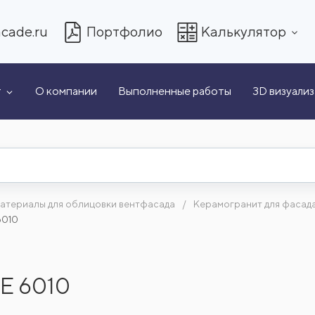
cade.ru
Портфолио
Калькулятор
т
О компании
Выполненные работы
3D визуали
атериалы для облицовки вентфасада
Керамогранит для фасад
6010
E 6010