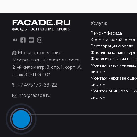
Услуги:
Ремонт фасада
Косметический ремон
Реставрация фасада
Москва, поселение
Фасадная кладка кирп
Фасад из сэндвич пан
Мосрентген, Киевское шоссе,
Монтаж алюминиевых
21-й километр, 3, стр. 1, корп. А,
систем
этаж 3 "БЦ G-10"
Монтаж нержавеющих
систем
+7 495
179-33-22
Монтаж оцинкованных
info@facade.ru
систем