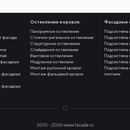
Остекление и кровля:
Фасадные 
Панорамное остекление
Подсистема 
т фасада
Стоечно-ригельное остекление
Подсистема 
Структурное остекление
Подсистема 
ича
Спайдерное остекление
Подсистема 
елей
Вантовое остекление
Подсистема 
 фасадных
Модульное остеклени
Подсистема 
Монтаж рулонной кровли
Подсистема 
 фасадных
Монтаж фальцевой кровли
плитами
 фасадных
2010 - 2026 www.facade.ru