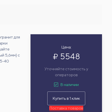
гранит для
арки
Цена:
дайте
5548
й 5,6мм) с
15-40
Уточняйте стоимость у
операторов
В наличии
Купить в 1 клик
Поставка товаров