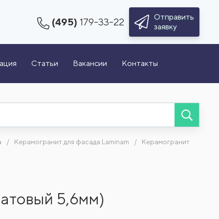
Отправить
(495)
179-33-22
заявку
зация
Статьи
Вакансии
Контакты
а
Керамогранит для фасада Laminam
Керамогранит
матовый 5,6мм)