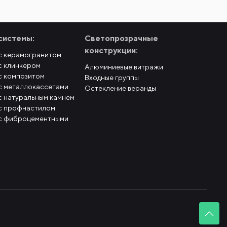
системы:
Светопрозрачные
конструкции:
с керамогранитом
с клинкером
Алюминиевые витражи
с композитом
Входные группы
с металлокассетами
Остекление веранды
с натуральным камнем
с профнастилом
с фиброцементными