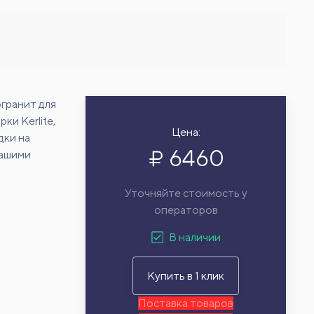
гранит для
ки Kerlite,
Цена:
дки на
6460
нашими
Уточняйте стоимость у
операторов
В наличии
Купить в 1 клик
Поставка товаров