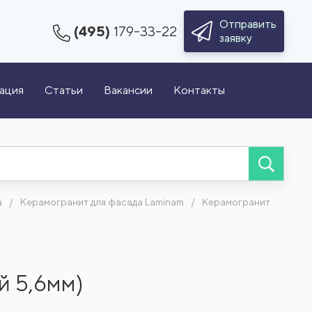
Отправить
(495)
179-33-22
заявку
зация
Статьи
Вакансии
Контакты
а
Керамогранит для фасада Laminam
Керамогранит
й 5,6мм)