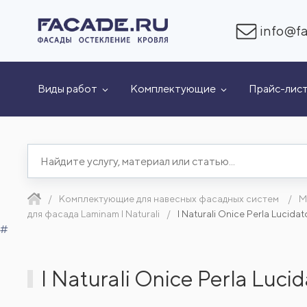
info@fa
Виды работ
Комплектующие
Прайс-лис
Комплектующие для навесных фасадных систем
М
для фасада Laminam I Naturali
I Naturali Onice Perla Luci
#
I Naturali Onice Perla Lu