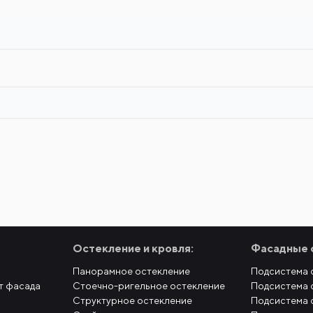
Остекление и кровля:
Фасадные 
Панорамное остекление
Подсистема 
т фасада
Стоечно-ригельное остекление
Подсистема 
Структурное остекление
Подсистема 