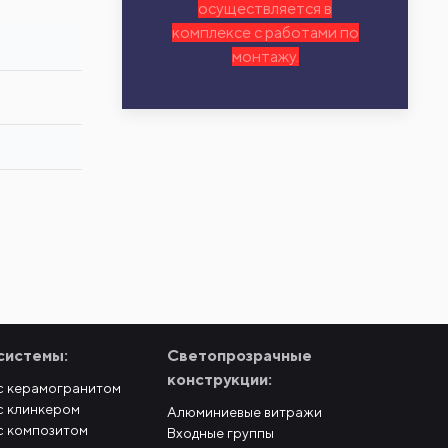
осуществляется в
комплексе с работами по
монтажу.
системы:
Светопрозрачные
конструкции:
с керамогранитом
с клинкером
Алюминиевые витражи
с композитом
Входные группы