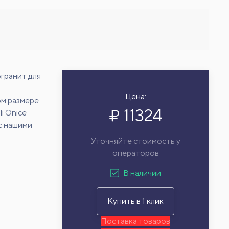
гранит для
Цена:
ом размере
11324
i Onice
с нашими
Уточняйте стоимость у
операторов
В наличии
Купить в 1 клик
Поставка товаров