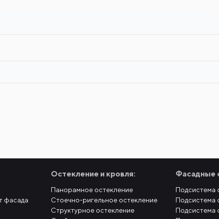
Остекление и кровля:
Фасадные 
Панорамное остекление
Подсистема 
т фасада
Стоечно-ригельное остекление
Подсистема 
Структурное остекление
Подсистема 