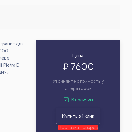
гранит для
3000
Цена:
змере
7600
 Pietra Di
ашими
Уточняйте стоимость у
операторов
В наличии
Купить в 1 клик
Поставка товаров