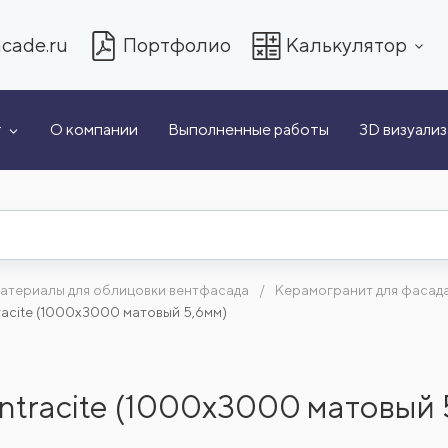
cade.ru
Портфолио
Калькулятор
т
О компании
Выполненные работы
3D визуали
атериалы для облицовки вентфасада
Керамогранит для фасад
Antracite (1000x3000 матовый 5,6мм)
a Antracite (1000x3000 матовый