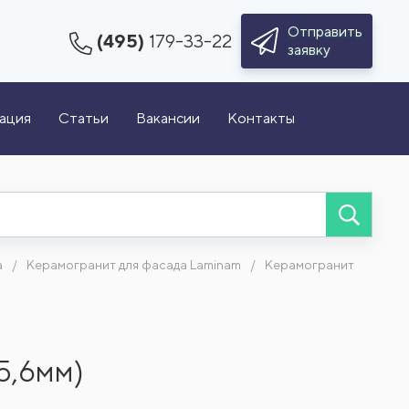
Отправить
(495)
179-33-22
заявку
зация
Статьи
Вакансии
Контакты
а
Керамогранит для фасада Laminam
Керамогранит
 5,6мм)