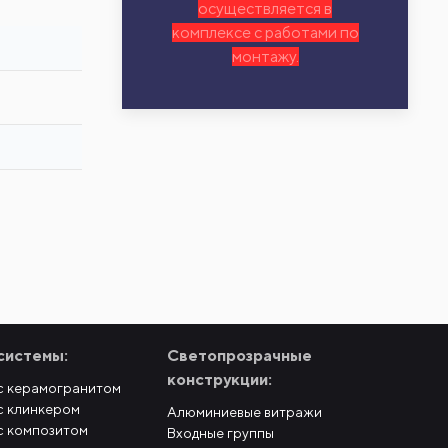
осуществляется в
комплексе с работами по
монтажу.
системы:
Светопрозрачные
конструкции:
с керамогранитом
с клинкером
Алюминиевые витражи
с композитом
Входные группы