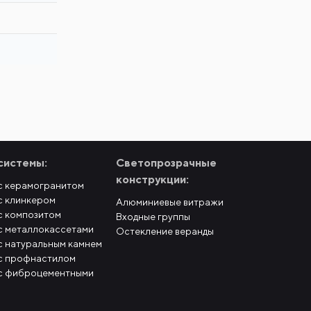
системы:
Светопрозрачные
конструкции:
с керамогранитом
с клинкером
Алюминиевые витражи
с композитом
Входные группы
с металлокассетами
Остекление веранды
с натуральным камнем
с профнастилом
с фиброцементными