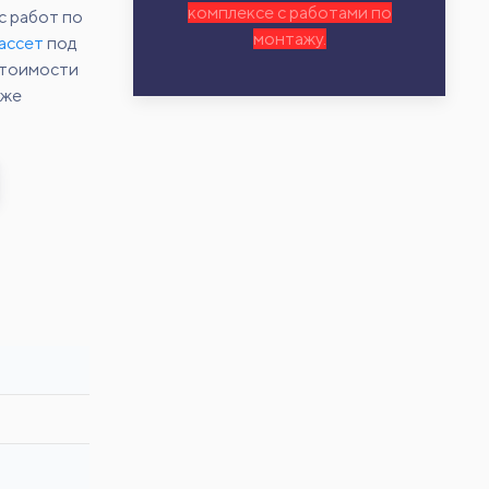
комплексе с работами по
с работ по
монтажу.
ассет
под
 стоимости
кже