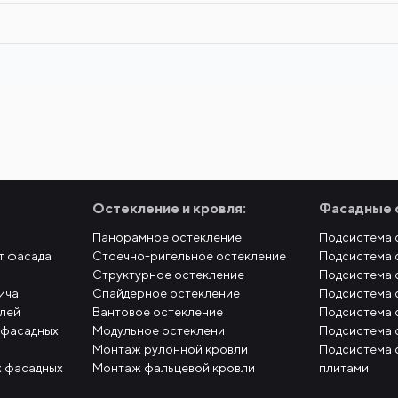
Остекление и кровля:
Фасадные 
Панорамное остекление
Подсистема 
т фасада
Стоечно-ригельное остекление
Подсистема 
Структурное остекление
Подсистема 
ича
Спайдерное остекление
Подсистема 
елей
Вантовое остекление
Подсистема 
 фасадных
Модульное остеклени
Подсистема 
Монтаж рулонной кровли
Подсистема 
 фасадных
Монтаж фальцевой кровли
плитами