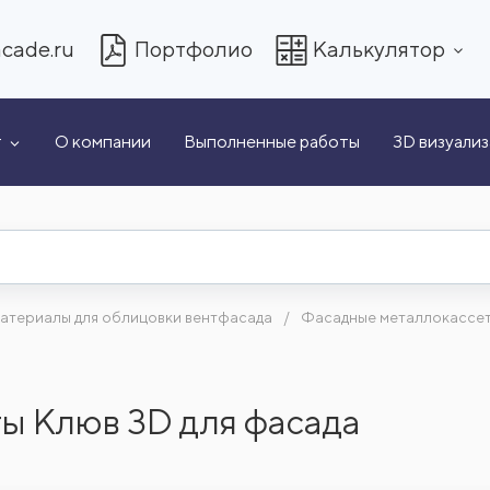
cade.ru
Портфолио
Калькулятор
т
О компании
Выполненные работы
3D визуали
атериалы для облицовки вентфасада
Фасадные металлокассе
ы Клюв 3D для фасада