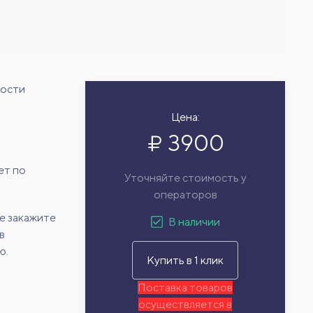
мости
Цена:
3900
ет по
Уточняйте стоимость у
операторов
е закажите
В наличии
в
ю.
Купить в 1 клик
Поставка товаров
осуществляется в