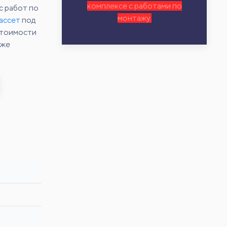
комплексе с работами по
с работ по
монтажу.
ассет
под
 стоимости
кже