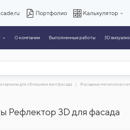
cade.ru
Портфолио
Калькулятор
т
О компании
Выполненные работы
3D визуали
атериалы для облицовки вентфасада
Фасадные металлокассе
ы Рефлектор 3D для фасада