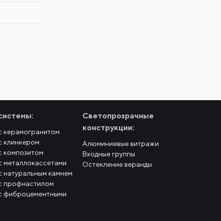
системы:
Светопрозрачные
конструкции:
с керамогранитом
с клинкером
Алюминиевые витражи
с композитом
Входные группы
с металлокассетами
Остекление веранды
с натуральным камнем
с профнастилом
с фиброцементными