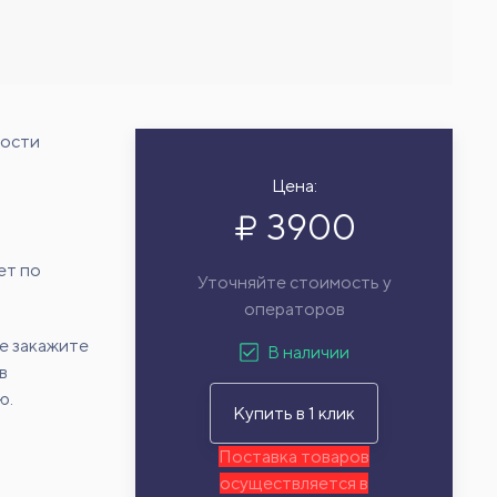
мости
Цена:
3900
ет по
Уточняйте стоимость у
операторов
е закажите
В наличии
в
ю.
Купить в 1 клик
Поставка товаров
осуществляется в