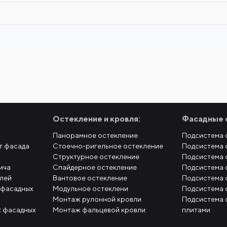
Остекление и кровля:
Фасадные 
Панорамное остекление
Подсистема 
т фасада
Стоечно-ригельное остекление
Подсистема 
Структурное остекление
Подсистема 
ича
Спайдерное остекление
Подсистема 
елей
Вантовое остекление
Подсистема 
 фасадных
Модульное остеклени
Подсистема 
Монтаж рулонной кровли
Подсистема 
 фасадных
Монтаж фальцевой кровли
плитами