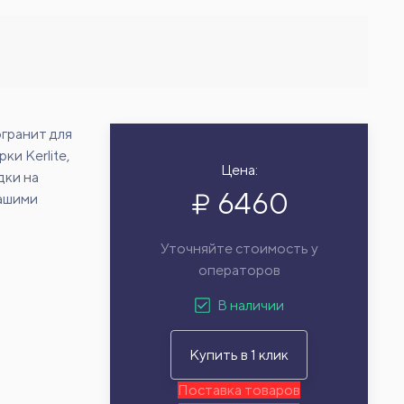
гранит для
и Kerlite,
Цена:
дки на
6460
нашими
Уточняйте стоимость у
операторов
В наличии
Купить в 1 клик
Поставка товаров