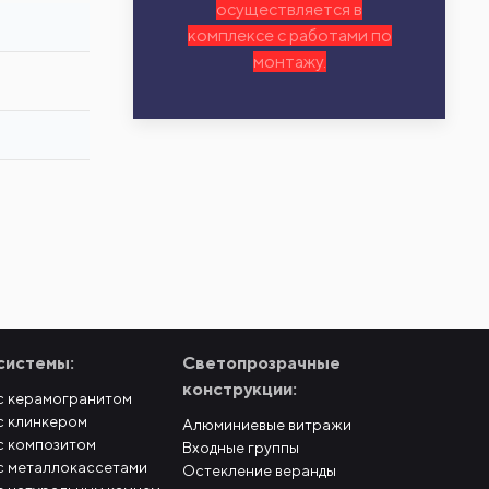
осуществляется в
комплексе с работами по
монтажу.
системы:
Светопрозрачные
конструкции:
с керамогранитом
с клинкером
Алюминиевые витражи
с композитом
Входные группы
с металлокассетами
Остекление веранды