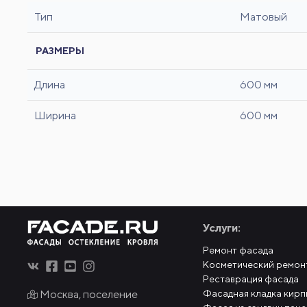
Тип
Матовый
РАЗМЕРЫ
Длина
600 мм
Ширина
600 мм
Услуги:
Ремонт фасада
Косметический ремон
Реставрация фасада
Москва, поселение
Фасадная кладка кирп