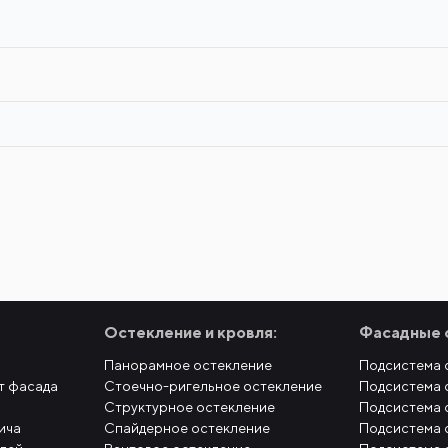
Остекление и кровля:
Фасадные 
Панорамное остекление
Подсистема 
т фасада
Стоечно-ригельное остекление
Подсистема 
Структурное остекление
Подсистема 
ича
Спайдерное остекление
Подсистема 