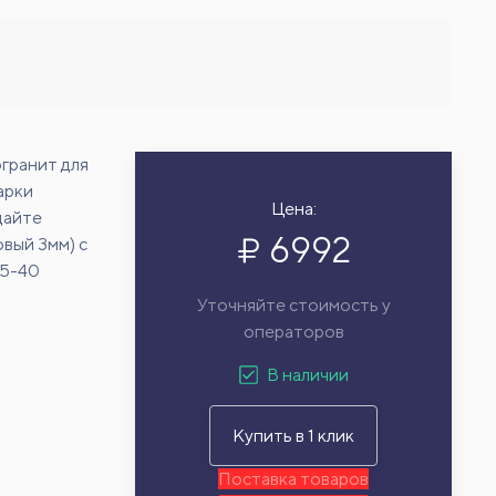
гранит для
арки
Цена:
дайте
6992
вый 3мм) с
15-40
Уточняйте стоимость у
операторов
В наличии
Купить в 1 клик
Поставка товаров