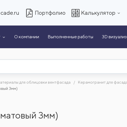
cade.ru
Портфолио
Калькулятор
т
О компании
Выполненные работы
3D визуали
атериалы для облицовки вентфасада
Керамогранит для фасад
овый 3мм)
 матовый 3мм)