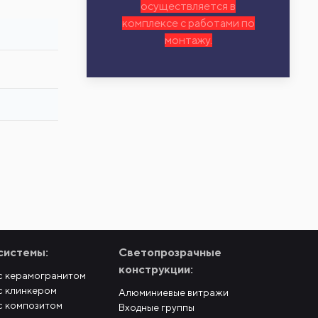
осуществляется в
комплексе с работами по
монтажу.
системы:
Светопрозрачные
конструкции:
с керамогранитом
с клинкером
Алюминиевые витражи
с композитом
Входные группы