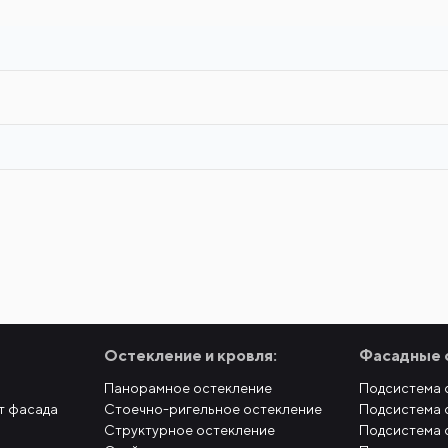
Остекление и кровля:
Фасадные 
Панорамное остекление
Подсистема 
т фасада
Стоечно-ригельное остекление
Подсистема 
Структурное остекление
Подсистема 