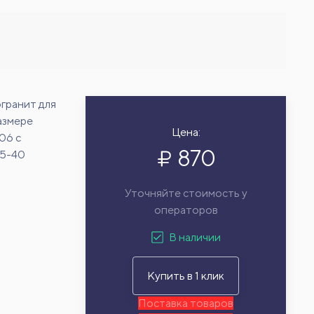
гранит для
азмере
Цена:
06 с
870
15-40
Уточняйте стоимость у
операторов
В наличии
Купить в 1 клик
Поставка товаров