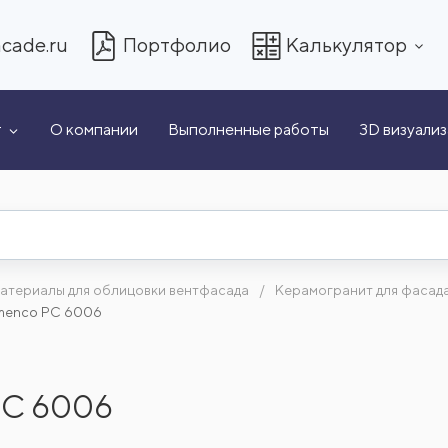
cade.ru
Портфолио
Калькулятор
т
О компании
Выполненные работы
3D визуали
атериалы для облицовки вентфасада
Керамогранит для фасад
menco PC 6006
PC 6006