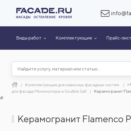
info@fa
Виды работ
Комплектующие
Прайс-лис
Комплектующие для навесных фасадных систем
М
для фасада Моноколоры и Soulble Salt
Керамогранит Fla
#
Керамогранит Flamenco 