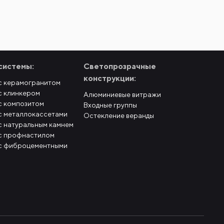
системы:
Светопрозрачные
конструкции:
с керамогранитом
с клинкером
Алюминиевые витражи
с композитом
Входные группы
с металлокассетами
Остекление веранды
с натуральным камнем
с профнастилом
с фиброцементными