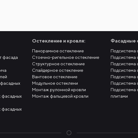
Остекление и кровля:
Фасадные 
Панорамное остекление
Подсистема 
т фасада
Стоечно-ригельное остекление
Подсистема 
Структурное остекление
Подсистема 
ича
Спайдерное остекление
Подсистема 
елей
Вантовое остекление
Подсистема 
 фасадных
Модульное остеклени
Подсистема 
Монтаж рулонной кровли
Подсистема 
 фасадных
Монтаж фальцевой кровли
плитами
 фасадных