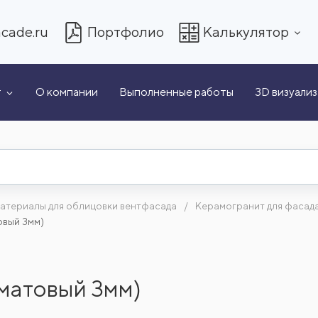
cade.ru
Портфолио
Калькулятор
т
О компании
Выполненные работы
3D визуали
атериалы для облицовки вентфасада
Керамогранит для фасад
овый 3мм)
матовый 3мм)