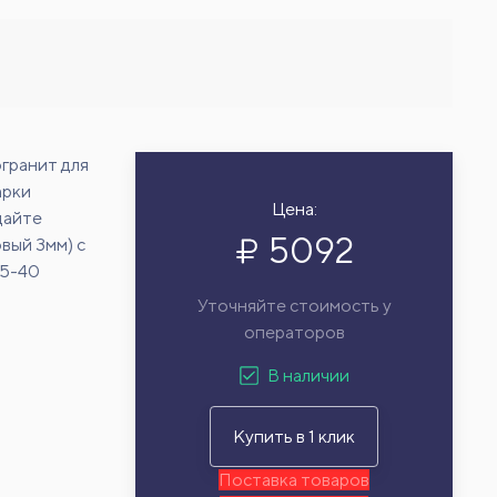
гранит для
арки
Цена:
дайте
5092
вый 3мм) с
15-40
Уточняйте стоимость у
операторов
В наличии
Купить в 1 клик
Поставка товаров