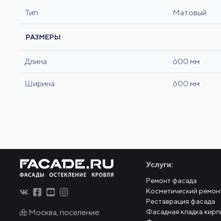
Тип
Матовый
РАЗМЕРЫ
Длина
600 мм
Ширина
600 мм
Услуги:
Ремонт фасада
Косметический ремон
Реставрация фасада
Москва, поселение
Фасадная кладка кирп