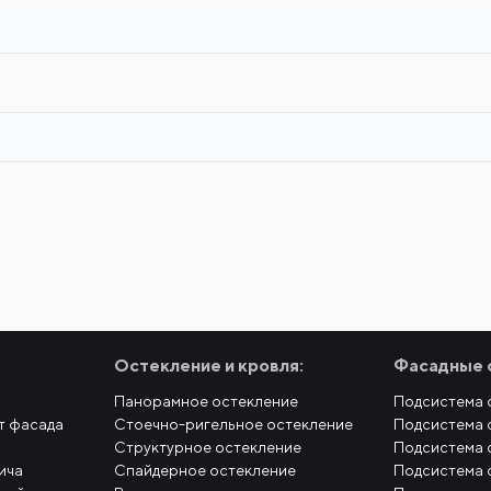
Остекление и кровля:
Фасадные 
Панорамное остекление
Подсистема 
т фасада
Стоечно-ригельное остекление
Подсистема 
Структурное остекление
Подсистема 
ича
Спайдерное остекление
Подсистема 