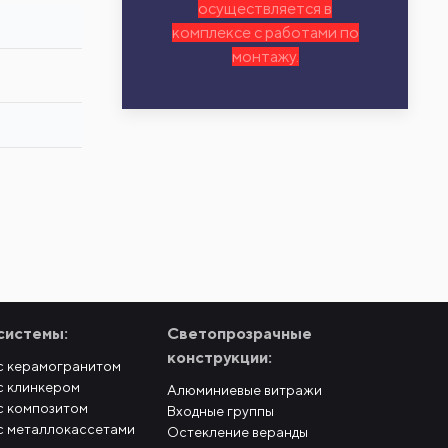
осуществляется в
комплексе с работами по
монтажу.
системы:
Светопрозрачные
конструкции:
с керамогранитом
с клинкером
Алюминиевые витражи
с композитом
Входные группы
с металлокассетами
Остекление веранды