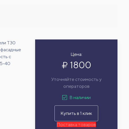
ели Т30
 фасадные
Цена:
сть с
1800
15-40
Уточняйте стоимость у
операторов
В наличии
Купить в 1 клик
Поставка товаров