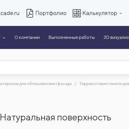
cade.ru
Портфолио
Калькулятор
т
О компании
Выполненные работы
3D визуали
атериалы для облицовки вентфасада
Терракотовые панели дл
 Натуральная поверхность