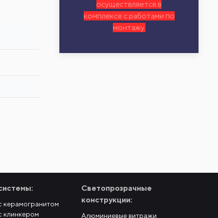
осуществляется в
комплексе с работами по
монтажу.
системы:
Светопрозрачные
конструкции:
с керамогранитом
с клинкером
Алюминиевые витражи