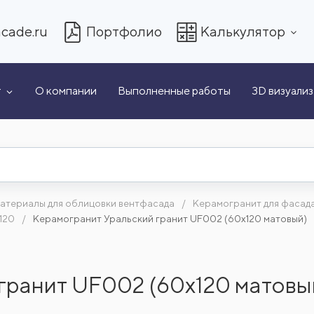
cade.ru
Портфолио
Калькулятор
т
О компании
Выполненные работы
3D визуали
атериалы для облицовки вентфасада
Керамогранит для фасад
120
Керамогранит Уральский гранит UF002 (60x120 матовый)
гранит UF002 (60x120 матовы