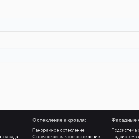
Остекление и кровля:
Фасадные 
Панорамное остекление
Подсистема 
т фасада
Стоечно-ригельное остекление
Подсистема 