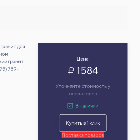
гранит для
рном
Цена:
кий гранит
1584
95) 789-
Уточняйте стоимость у
операторов
В наличии
Купить в 1 клик
Поставка товаров