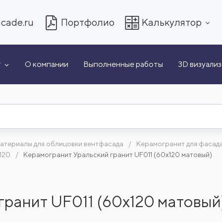
cade.ru
Портфолио
Калькулятор
т
О компании
Выполненные работы
3D визуали
атериалы для облицовки вентфасада
Керамогранит для фасад
120
Керамогранит Уральский гранит UF011 (60x120 матовый)
гранит UF011 (60x120 матовый