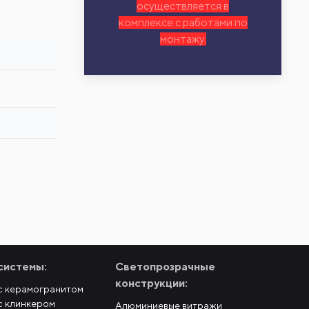
осуществляется в
комплексе с работами по
монтажу.
системы:
Светопрозрачные
конструкции:
с керамогранитом
с клинкером
Алюминиевые витражи