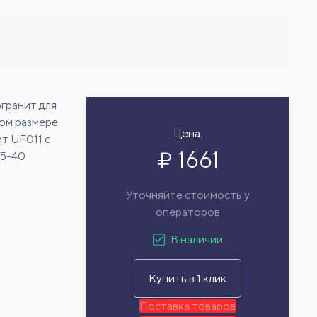
гранит для
ном размере
Цена:
т UF011 с
1661
15-40
Уточняйте стоимость у
операторов
В наличии
Купить в 1 клик
Поставка товаров