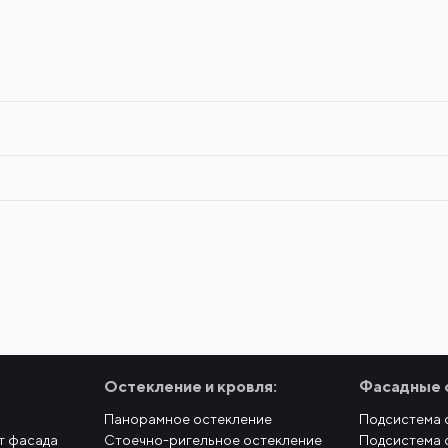
Остекление и кровля:
Фасадные 
Панорамное остекление
Подсистема 
т фасада
Стоечно-ригельное остекление
Подсистема 