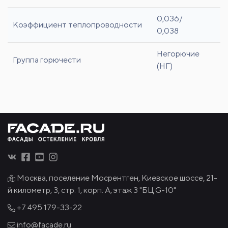
0,036/
Коэффициент теплопроводности
0,038
Негорючие
Группа горючести
(НГ)
Москва, поселение Мосрентген, Киевское шоссе, 21-
й километр, 3, стр. 1, корп. А, этаж 3 "БЦ G-10"
+7 495
179-33-22
info@facade.ru