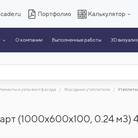
cade.ru
Портфолио
Калькулятор
т
О компании
Выполненные работы
3D визуали
лементы и узлы вентфасада
Фасадные утеплители
Утеплител
рт (1000x600x100, 0.24 м3) 4