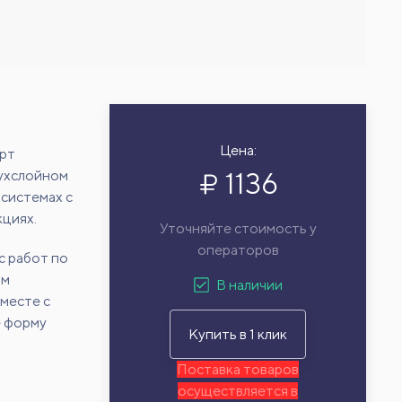
Цена:
арт
1136
вухслойном
системах с
кциях.
Уточняйте стоимость у
операторов
с работ по
ам
В наличии
месте с
е форму
Купить в 1 клик
Поставка товаров
осуществляется в