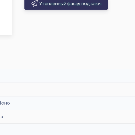
Утепленный фасад под ключ
Моно
та