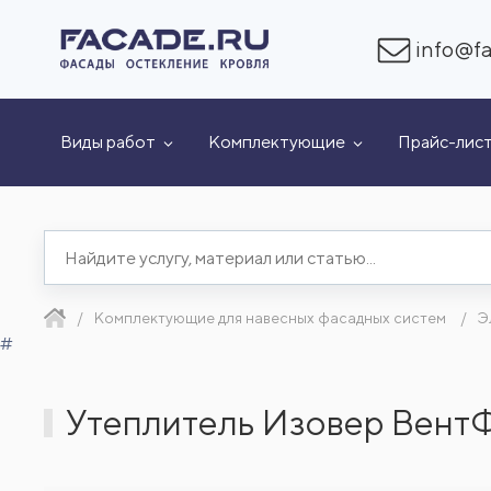
info@fa
Виды работ
Комплектующие
Прайс-лис
Комплектующие для навесных фасадных систем
Э
#
Утеплитель Изовер ВентФа