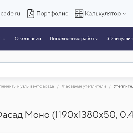
cade.ru
Портфолио
Калькулятор
т
О компании
Выполненные работы
3D визуали
лементы и узлы вентфасада
Фасадные утеплители
Утеплите
сад Моно (1190x1380x50, 0.4