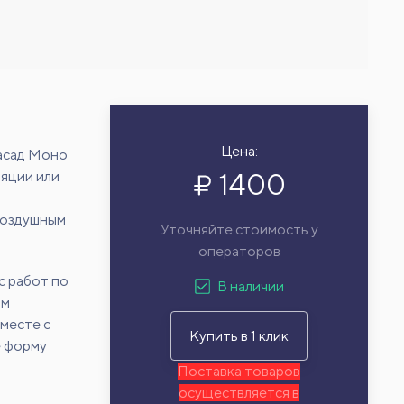
Цена:
асад Моно
1400
ляции или
воздушным
Уточняйте стоимость у
операторов
с работ по
В наличии
ам
месте с
Купить в 1 клик
е форму
Поставка товаров
осуществляется в