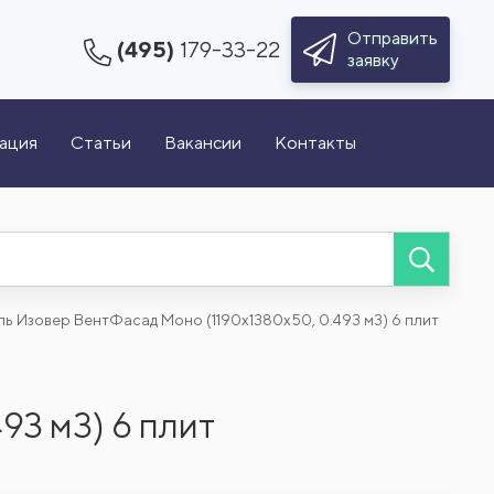
Отправить
(495)
179-33-22
заявку
зация
Статьи
Вакансии
Контакты
ль Изовер ВентФасад Моно (1190x1380x50, 0.493 м3) 6 плит
93 м3) 6 плит