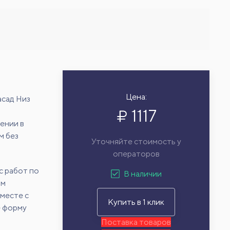
Цена:
асад Низ
1117
ении в
м без
Уточняйте стоимость у
операторов
с работ по
В наличии
ам
месте с
Купить в 1 клик
е форму
Поставка товаров