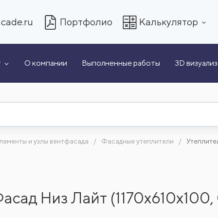
cade.ru
Портфолио
Калькулятор
т
О компании
Выполненные работы
3D визуали
лементы и узлы вентфасада
Фасадные утеплители
Утеплител
сад Низ Лайт (1170x610x100, 0