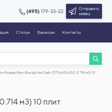
Отправить
(495)
179-33-22
заявку
зация
Статьи
Вакансии
Контакты
ь Изовер ВентФасад Низ Лайт (1170x610x100, 0.714 м3) 10
.714 м3) 10 плит