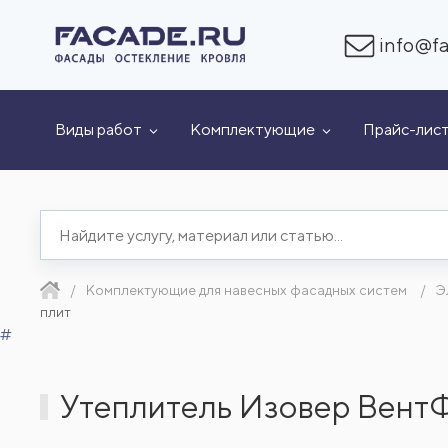
info@fa
Виды работ
Комплектующие
Прайс-лис
Комплектующие для навесных фасадных систем
Э
плит
#
Утеплитель Изовер ВентФа