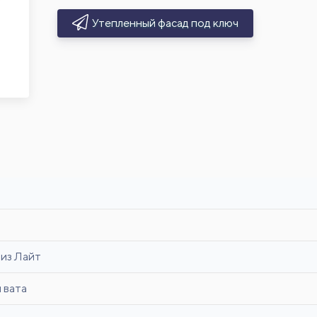
Утепленный фасад под ключ
из Лайт
 вата