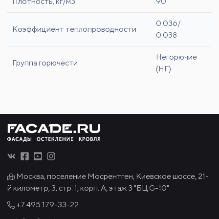
Плотность, кг/м3
90
0.036/
Коэффициент теплопроводности
0.038
Негорючие
Группа горючести
(НГ)
Москва, поселение Мосрентген, Киевское шоссе, 21-
й километр, 3, стр. 1, корп. А, этаж 3 "БЦ G-10"
+7 495
179-33-22