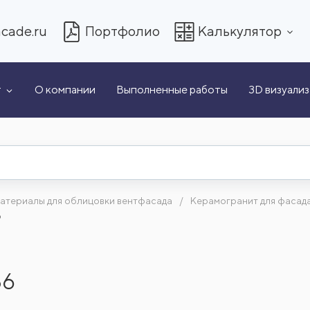
cade.ru
Портфолио
Калькулятор
т
О компании
Выполненные работы
3D визуали
атериалы для облицовки вентфасада
Керамогранит для фасад
6
86