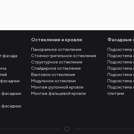
Остекление и кровля:
Фасадные 
Панорамное остекление
Подсистема 
т фасада
Стоечно-ригельное остекление
Подсистема 
Структурное остекление
Подсистема 
ича
Спайдерное остекление
Подсистема 
елей
Вантовое остекление
Подсистема 
 фасадных
Модульное остеклени
Подсистема 
Монтаж рулонной кровли
Подсистема 
 фасадных
Монтаж фальцевой кровли
плитами
 фасадных