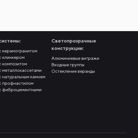
системы:
Светопрозрачные
конструкции:
с керамогранитом
с клинкером
Алюминиевые витражи
с композитом
Входные группы
с металлокассетами
Остекление веранды
с натуральным камнем
с профнастилом
с фиброцементными