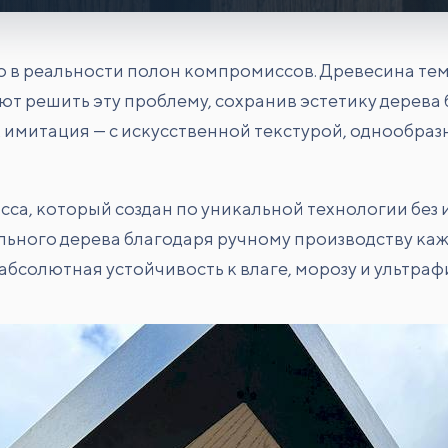
но в реальности полон компромиссов. Древесина тем
 решить эту проблему, сохранив эстетику дерева б
 имитация — с искусственной текстурой, однообра
са, который создан по уникальной технологии без 
льного дерева благодаря ручному производству каж
абсолютная устойчивость к влаге, морозу и ультраф