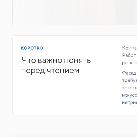
Компан
КОРОТКО
Работ
Что важно понять
решени
перед чтением
Фасад 
требу
эстети
искусс
непри