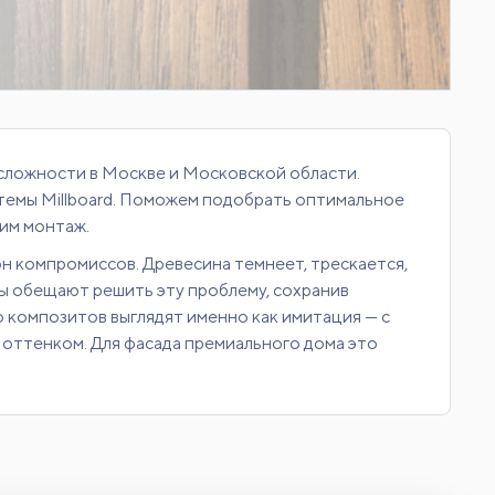
 сложности в Москве и Московской области.
темы Millboard. Поможем подобрать оптимальное
ним монтаж.
он компромиссов. Древесина темнеет, трескается,
ы обещают решить эту проблему, сохранив
о композитов выглядят именно как имитация — с
оттенком. Для фасада премиального дома это