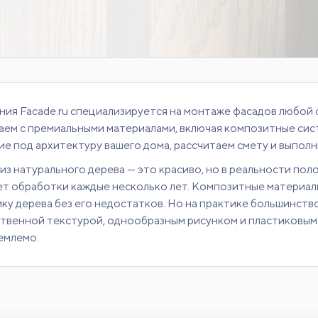
ия Facade.ru специализируется на монтаже фасадов любой
аем с премиальными материалами, включая композитные сис
е под архитектуру вашего дома, рассчитаем смету и выпол
из натурального дерева — это красиво, но в реальности пол
ет обработки каждые несколько лет. Композитные материал
ку дерева без его недостатков. Но на практике большинств
твенной текстурой, однообразным рисунком и пластиковым 
емлемо.