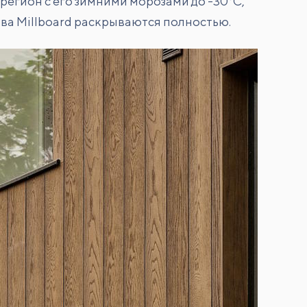
регион с его зимними морозами до -30°C,
тва Millboard раскрываются полностью.