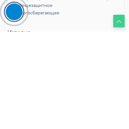
солнцезащитное
энергосберегающее
Изделия
Джамбо-стеклопакеты увеличенного размера со
свойствами защиты и теплоизоляции, на теплых и
холодных профилях.
стеклопакеты 4700х2800мм. со стеклом 13-48
мм.
джамбо стеклопакеты с триплексом и
энергосберегающим напылением, 2800х3400 мм.
стеклопакеты больших размеров для
структурного остекления