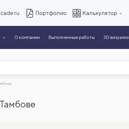
cade.ru
Портфолио
Калькулятор
т
О компании
Выполненные работы
3D визуали
амбове
 Тамбове