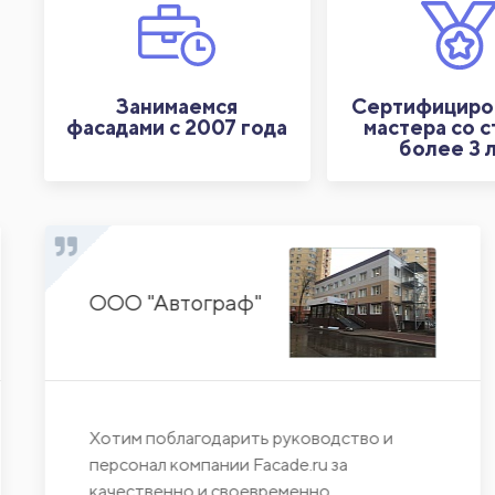
Занимаемся
Сертифициро
фасадами с 2007 года
мастера со 
более 3 
ООО "Автограф"
Хотим поблагодарить руководство и
персонал компании Facade.ru за
качественно и своевременно