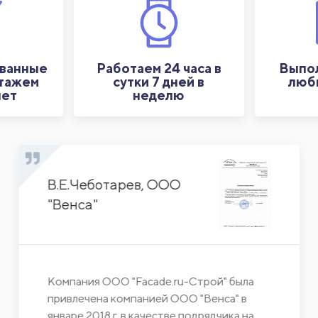
ванные
Работаем 24 часа в
Выпол
стажем
сутки 7 дней в
люб
лет
неделю
В.Е.Чеботарев, ООО
"Венса"
Компания ООО "Facade.ru-Строй" была
привлечена компанией ООО "Венса" в
январе 2018 г. в качестве подрядчика на