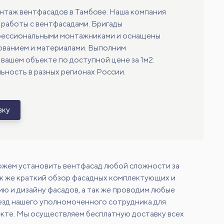
нтаж вентфасадов в Тамбове. Наша компания
работы с вентфасадами. Бригады
фессиональными монтажниками и оснащены
ванием и материалами. Выполним
вашем объекте по доступной цене за 1м2.
ность в разных регионах России.
вку
ожем установить вентфасад любой сложности за
так же краткий обзор фасадных комплектующих и
ю и дизайну фасадов, а так же проводим любые
езд нашего уполномоченного сотрудника для
екте. Мы осуществляем бесплатную доставку всех