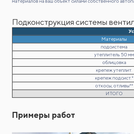
материалов на ваш объект силами собственного автопа
Подконструкция системы вентил
Ус
Материалы
подсистема
утеплитель 50 мм
облицовка
крепеж утеплит.
крепеж подсист.*
откосы, отливы**
ИТОГО
Примеры работ