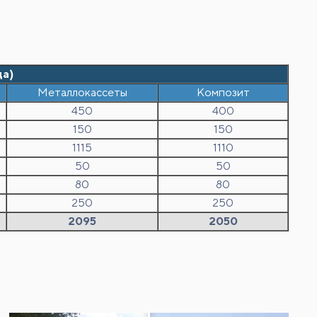
да)
Металлокассеты
Композит
450
400
150
150
1115
1110
50
50
80
80
250
250
2095
2050