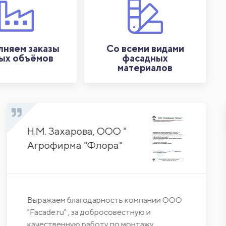
няем заказы
Со всеми видами
ых объёмов
фасадных
материалов
Н.М. Захарова, ООО "
Агрофирма "Флора"
Выражаем благодарность компании ООО
"Facade.ru" , за добросовестную и
качественную работу по монтажу