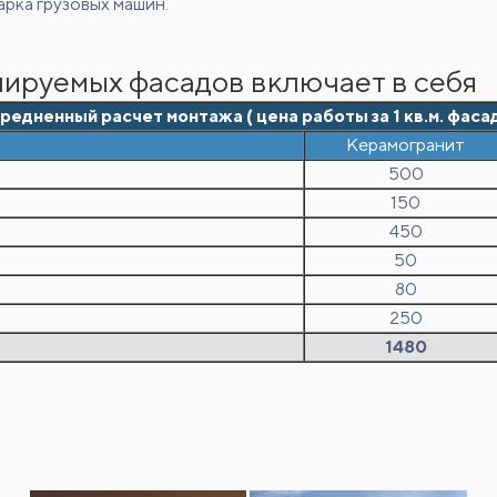
рка грузовых машин.
ируемых фасадов включает в себя
редненный расчет монтажа ( цена работы за 1 кв.м. фаса
Керамогранит
500
150
450
50
80
250
1480