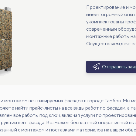
Проектирование и мо
имеет огромный опыт 
укомплектованы про
современным оборудо
монтажные работы на 
Осуществляем деятель
Отправить зая
и монтажом вентилируемых фасадов в городе Тамбов. Мы м
можете найти прайс-листы на все виды работ по фасадам, а 
яем все работы под ключ, включая услуги по проектировани
трукции вентфасада. Возможен бесплатный оперативный вы
язанный с монтажом и поставками материалов на вашем объ