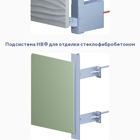
Подсистема НВФ для отделки стеклофибробетоном