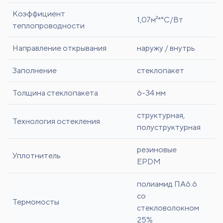
Коэффициент
1,07м²*°С/Вт
теплопроводности
Направление открывания
наружу / внутрь
Заполнение
стеклопакет
Толщина стеклопакета
6-34 мм
структурная,
Технология остекления
полуструктурная
резиновые
Уплотнитель
ЕPDM
полиамид ПА6.6
со
Термомосты
стекловолокном
25%