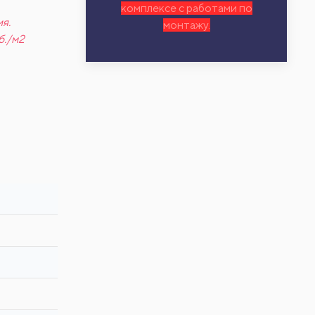
комплексе с работами по
я.
монтажу.
б./м2