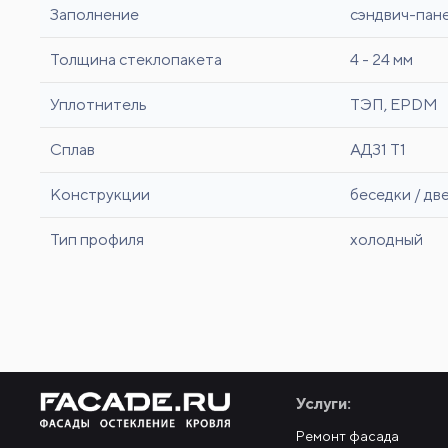
Заполнение
сэндвич-пане
Толщина стеклопакета
4 - 24 мм
Уплотнитель
ТЭП, EPDM
Сплав
АД31 Т1
Конструкции
беседки / дв
Тип профиля
холодный
Услуги:
Ремонт фасада