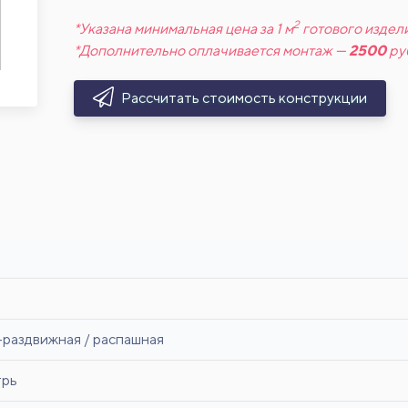
2
*Указана минимальная цена за 1 м
готового издели
*Дополнительно оплачивается монтаж —
2500
ру
Рассчитать стоимость конструкции
-раздвижная / распашная
трь