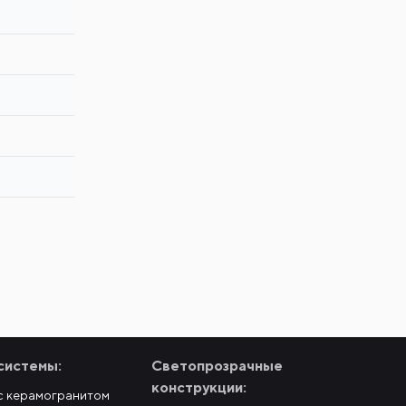
системы:
Светопрозрачные
конструкции:
с керамогранитом