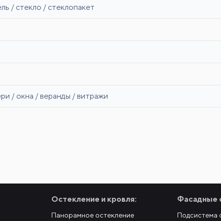
ль / стекло / стеклопакет
ери / окна / веранды / витражи
Остекление и кровля:
Фасадные 
Панорамное остекление
Подсистема 