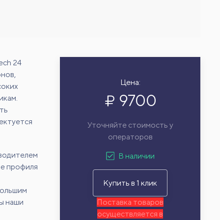
ech 24
нов,
Цена:
соких
9700
икам.
ть
лектуется
Уточняйте стоимость у
операторов
зводителем
В наличии
зе профиля
Купить в 1 клик
большим
ы наши
Поставка товаров
осуществляется в