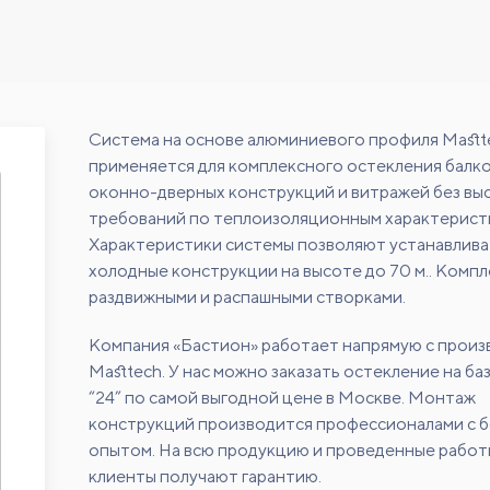
Система на основе алюминиевого профиля Mastt
применяется для комплексного остекления балко
оконно-дверных конструкций и витражей без вы
требований по теплоизоляционным характерист
Характеристики системы позволяют устанавлива
холодные конструкции на высоте до 70 м.. Комп
раздвижными и распашными створками.
Компания «Бастион» работает напрямую с прои
Masttech. У нас можно заказать остекление на ба
“24” по самой выгодной цене в Москве. Монтаж
конструкций производится профессионалами с 
опытом. На всю продукцию и проведенные работ
клиенты получают гарантию.