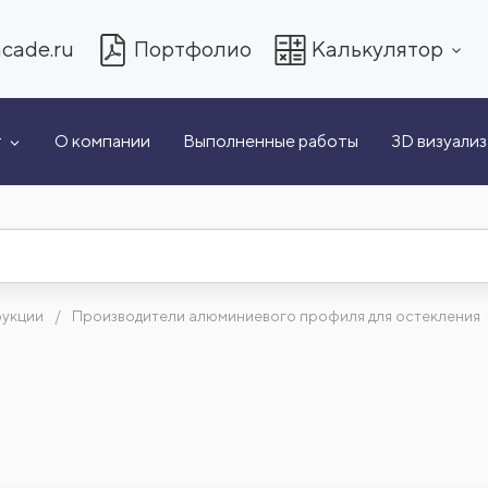
cade.ru
Портфолио
Калькулятор
т
О компании
Выполненные работы
3D визуали
рукции
Производители алюминиевого профиля для остекления