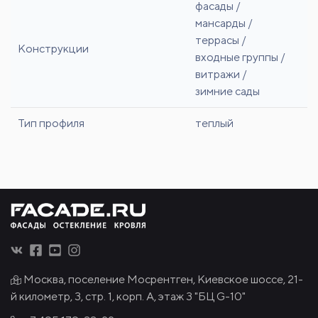
фасады /
мансарды /
террасы /
Конструкции
входные группы /
витражи /
зимние сады
Тип профиля
теплый
Москва, поселение Мосрентген, Киевское шоссе, 21-
й километр, 3, стр. 1, корп. А, этаж 3 "БЦ G-10"