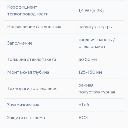
Коэффициент
1,4 W/(m2K)
теплопроводности
Направление открывания
наружу / внутрь
сэндвич-панель /
Заполнение
стеклопакет
Толщина стеклопакета
до 56 мм
Монтажная глубина
125-150 мм
рамная,
Технология остекления
полуструктурная
Звукоизоляция
61 дб
Защита от взлома
RC3