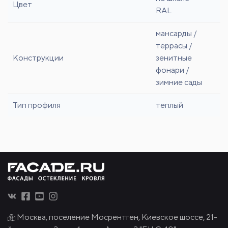
Цвет
RAL
мансарды /
террасы /
Конструкции
зенитные
фонари /
зимние сады
Тип профиля
теплый
Москва, поселение Мосрентген, Киевское шоссе, 21-