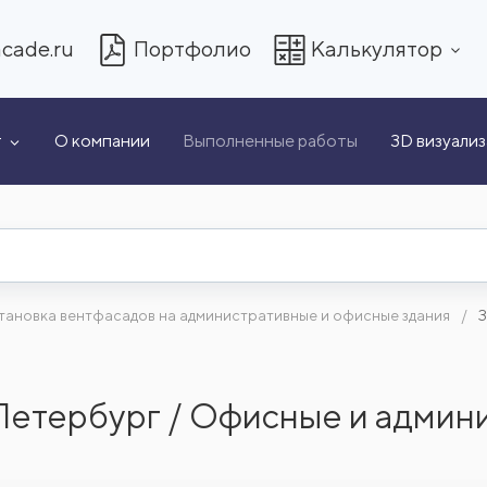
cade.ru
Портфолио
Калькулятор
т
О компании
Выполненные работы
3D визуали
тановка вентфасадов на административные и офисные здания
З
-Петербург / Офисные и адми