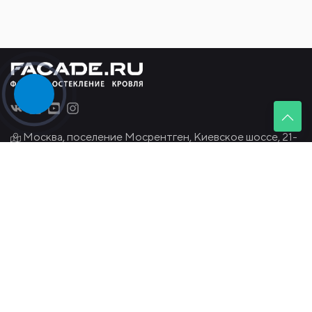
Москва, поселение Мосрентген, Киевское шоссе, 21-
й километр, 3, стр. 1, корп. А, этаж 3 "БЦ G-10"
+7 495
179-33-22
info@facade.ru
Услуги:
Ремонт фасада
Косметический ремонт фасада
Реставрация фасада
Фасадная кладка кирпича