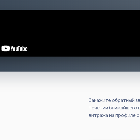
Закажите обратный зв
течении ближайшего в
витража на профиле с