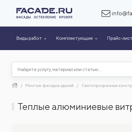
info@fa
Виды работ
Комплектующие
Прайс-лис
Монтаж фасадов зданий
Светопрозрачные конст
Теплые алюминиевые вит