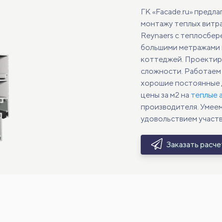
ГК «Facade.ru» предла
монтажу теплых витр
Reynaers с теплосбе
большими метражами и
коттеджей. Проектир
сложности. Работаем 
хорошие постоянные 
цены за м2 на
теплые 
производителя. Умеем
удовольствием участв
Заказать расч