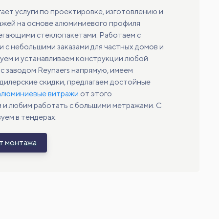
гает услуги по проектировке, изготовлению и
ажей на основе алюминиевого профиля
регающими стеклопакетами. Работаем с
 с небольшими заказами для частных домов и
уем и устанавливаем конструкции любой
с заводом Reynaers напрямую, имеем
дилерские скидки, предлагаем достойные
алюминиевые витражи
от этого
 и любим работать с большими метражами. С
уем в тендерах.
ет монтажа