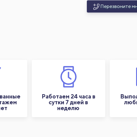
Перезвоните м
ванные
Работаем 24 часа в
Выпол
стажем
сутки 7 дней в
люб
лет
неделю