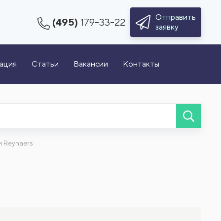
Отправить
(495)
179-33-22
заявку
зация
Статьи
Вакансии
Контакты
 Reynaers