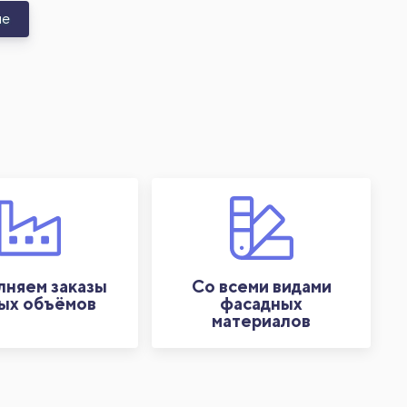
не
няем заказы
Со всеми видами
ых объёмов
фасадных
материалов