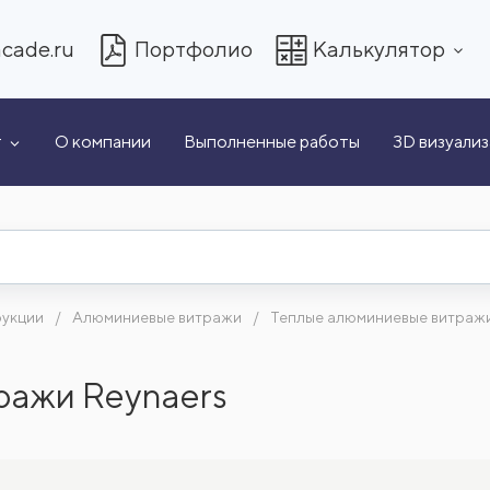
cade.ru
Портфолио
Калькулятор
т
О компании
Выполненные работы
3D визуали
рукции
Алюминиевые витражи
Теплые алюминиевые витражи
ражи Reynaers