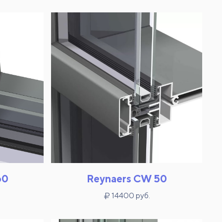
60
Reynaers CW 50
14400 руб.