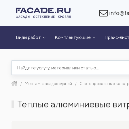
info@fa
Виды работ
Комплектующие
Прайс-лис
Монтаж фасадов зданий
Светопрозрачные конст
Теплые алюминиевые витр