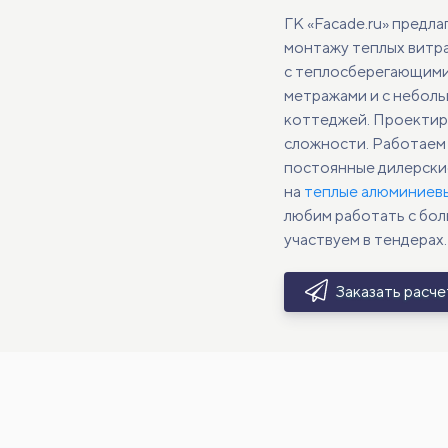
ГК «Facade.ru» предла
монтажу теплых витра
с теплосберегающими
метражами и с неболь
коттеджей. Проектир
сложности. Работаем 
постоянные дилерские
на
теплые алюминиев
любим работать с бо
участвуем в тендерах.
Заказать расч