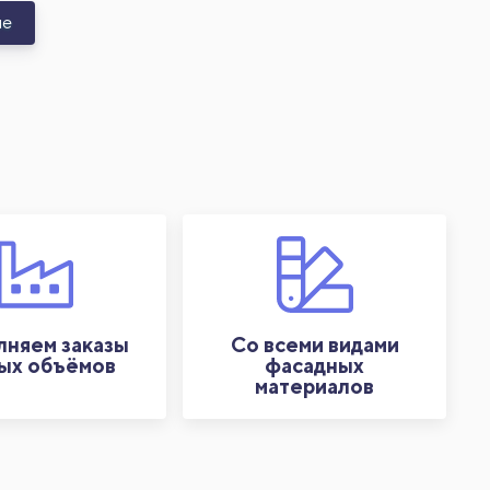
не
няем заказы
Со всеми видами
ых объёмов
фасадных
материалов