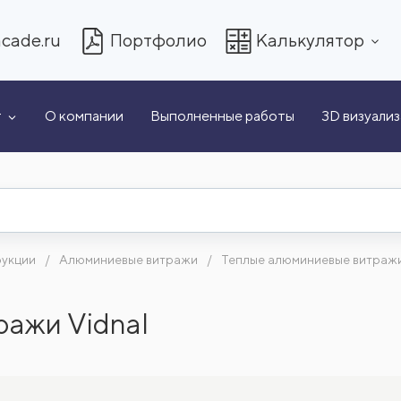
cade.ru
Портфолио
Калькулятор
т
О компании
Выполненные работы
3D визуали
рукции
Алюминиевые витражи
Теплые алюминиевые витражи
ажи Vidnal