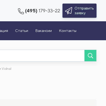
Отправить
(495)
179-33-22
заявку
зация
Статьи
Вакансии
Контакты
 Vidnal