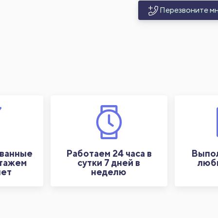
Перезвоните м
ванные
Работаем 24 часа в
Выпол
стажем
сутки 7 дней в
люб
лет
неделю