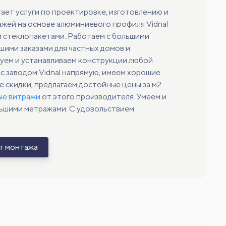
гает услуги по проектировке, изготовлению и
жей на основе алюминиевого профиля Vidnal
 стеклопакетами. Работаем с большими
шими заказами для частных домов и
уем и устанавливаем конструкции любой
с заводом Vidnal напрямую, имеем хорошие
 скидки, предлагаем достойные цены за м2
ые витражи
от этого производителя. Умеем и
льшими метражами. С удовольствием
ет монтажа