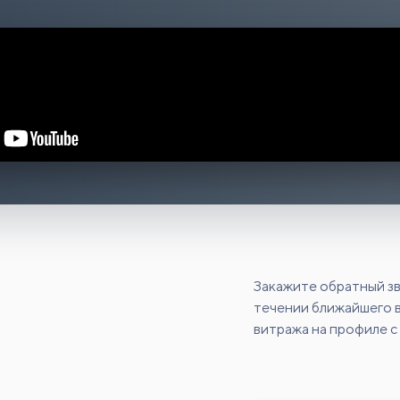
Закажите обратный зв
течении ближайшего в
витража на профиле с