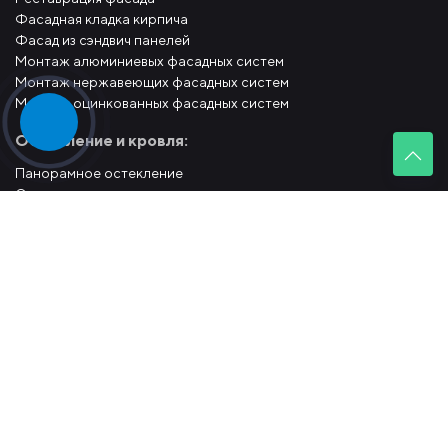
Фасадная кладка кирпича
Фасад из сэндвич панелей
Монтаж алюминиевых фасадных систем
Монтаж нержавеющих фасадных систем
Монтаж оцинкованных фасадных систем
Остекление и кровля:
Панорамное остекление
Стоечно-ригельное остекление
Структурное остекление
Спайдерное остекление
Вантовое остекление
Модульное остеклени
Монтаж рулонной кровли
Монтаж фальцевой кровли
Фасадные системы:
Подсистема с керамогранитом
Подсистема с клинкером
Подсистема с композитом