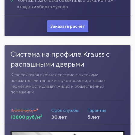
Монтаж: подготовка объекта, доставка, монтаж,
отладка и уборка мусора
Заказать расчёт
Система на профиле Krauss с
распашными дверьми
Классическая оконная система с высокими
показателями тепло- и звукоизоляции, а также
герметичности для для жилых и общественных
помещений.
2
15000 руб/м
Срок службы
Гарантия
2
13800 руб/м
30 лет
5 лет