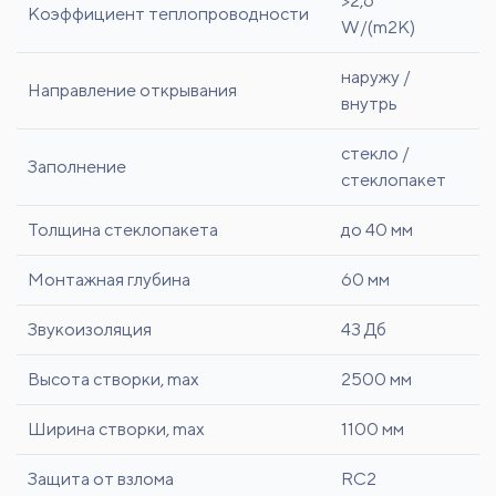
>2,6
Коэффициент теплопроводности
W/(m2K)
наружу /
Направление открывания
внутрь
стекло /
Заполнение
стеклопакет
Толщина стеклопакета
до 40 мм
Монтажная глубина
60 мм
Звукоизоляция
43 Дб
Высота створки, max
2500 мм
Ширина створки, max
1100 мм
Защита от взлома
RC2