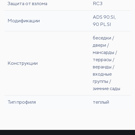
Защита от взлома
RC3
ADS 90.SI,
Модификации
90 PL.SI
беседки /
двери /
мансарды /
террасы /
Конструкции
веранды /
входные
группы /
зимние сады
Тип профиля
теплый