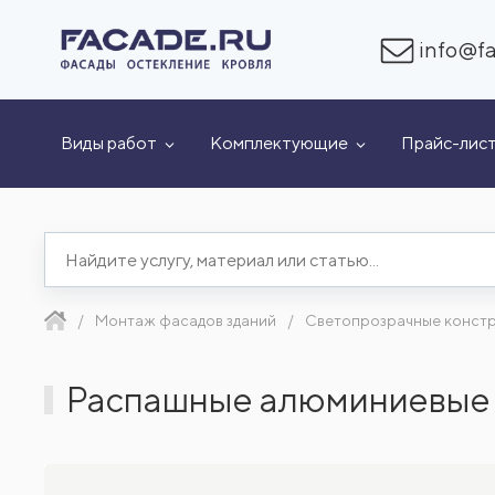
info@fa
Виды работ
Комплектующие
Прайс-лис
Монтаж фасадов зданий
Светопрозрачные конст
Распашные алюминиевые 