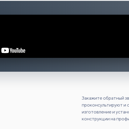
Закажите обратный зв
проконсультируют и 
изготовление и уста
конструкции на профи