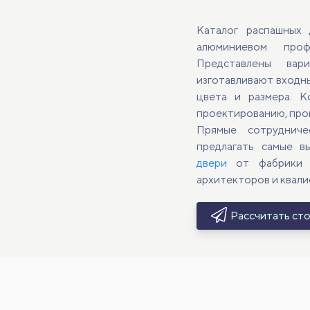
Каталог распашных
алюминиевом про
Представлены вар
изготавливают входн
цвета и размера. Ко
проектированию, прои
Прямые сотрудниче
предлагать самые 
двери
от фабрики S
архитекторов и квал
Рассчитать ст