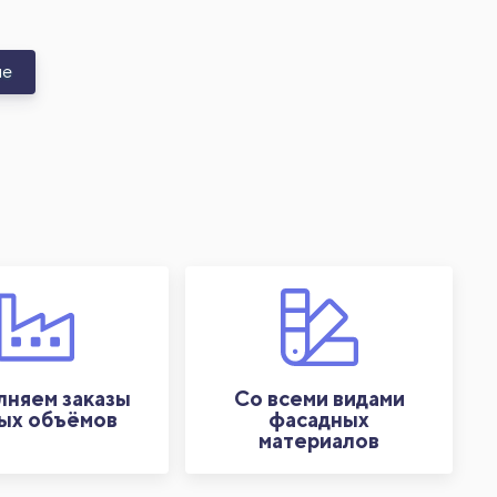
не
няем заказы
Со всеми видами
ых объёмов
фасадных
материалов