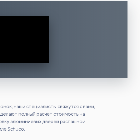
онок, наши специалисты свяжутся с вами,
сделают полный расчет стоимость на
новку алюминиевых дверей распашной
ле Schuco.