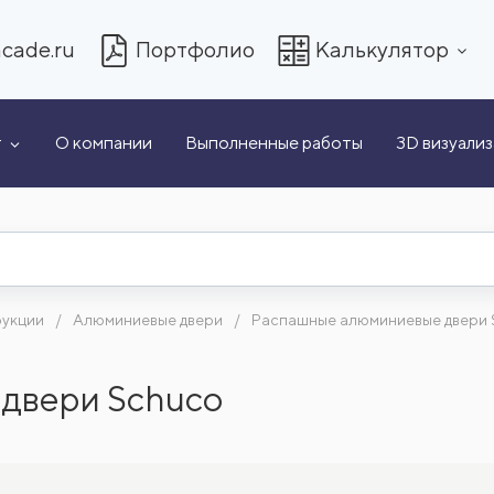
cade.ru
Портфолио
Калькулятор
т
О компании
Выполненные работы
3D визуали
рукции
Алюминиевые двери
Распашные алюминиевые двери 
двери Schuco