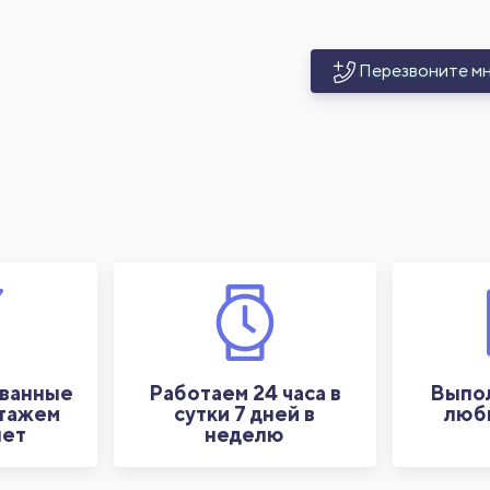
Перезвоните м
ванные
Работаем 24 часа в
Выпол
стажем
сутки 7 дней в
люб
лет
неделю