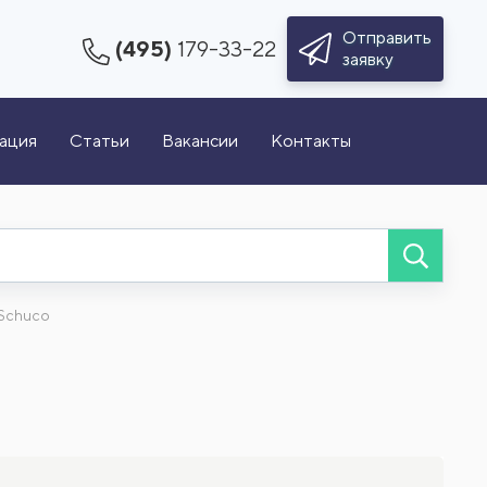
Отправить
(495)
179-33-22
заявку
зация
Статьи
Вакансии
Контакты
Schuco