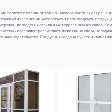
нии теплого и холодного алюминиевого профиля для решения
струкций из алюминия. Ассортимент производимой продукц
тражей, возведения стеклянных террас и зимних садов. Ком
 системы позволяют реализовать даже самые сложные задач
 законодательства. Продукция создана с учетом климатич