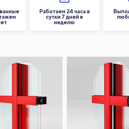
ванные
Работаем 24 часа в
Выпол
стажем
сутки 7 дней в
люб
лет
неделю