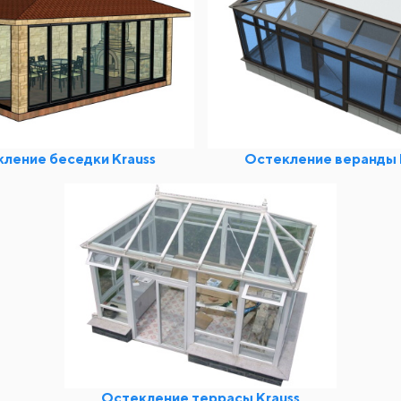
ление беседки Krauss
Остекление веранды 
Остекление террасы Krauss