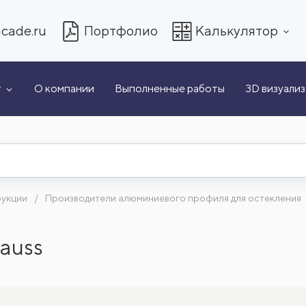
cade.ru
Портфолио
Калькулятор
т
О компании
Выполненные работы
3D визуали
рукции
Производители алюминиевого профиля для остекления
auss