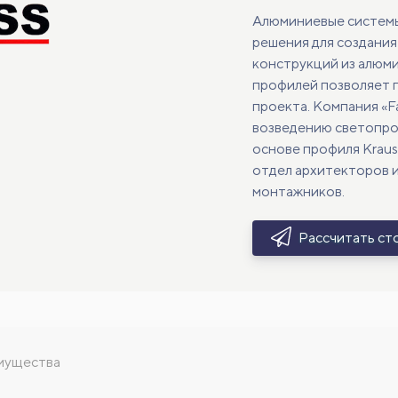
Алюминиевые системы
решения для создани
конструкций из алюми
профилей позволяет 
проекта. Компания «Fa
возведению светопро
основе профиля Kraus
отдел архитекторов 
монтажников.
Рассчитать ст
мущества