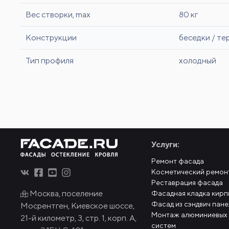
Вес створки, max
80 кг
Конструкции
беседки / те
Тип профиля
холодный
Услуги:
Ремонт фасада
Косметический ремон
Реставрация фасада
Москва, поселение
Фасадная кладка кирп
Фасад из сэндвич пан
Мосрентген, Киевское шоссе,
Монтаж алюминиевых
21-й километр, 3, стр. 1, корп. А,
систем