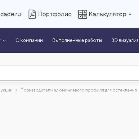
cade.ru
Портфолио
Калькулятор
т
О компании
Выполненные работы
3D визуали
рукции
Производители алюминиевого профиля для остекления