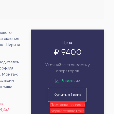
иевого
остекления
Цена:
док. Ширина
9400
зводителем
Уточняйте стоимость у
профиля
операторов
е. Монтаж
большим
В наличии
ы наши
Купить в 1 клик
я.
Поставка товаров
б./м2
осуществляется в