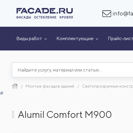
info@fa
Виды работ
Комплектующие
Прайс-лис
Монтаж фасадов зданий
Светопрозрачные конст
#
Alumil Comfort M900