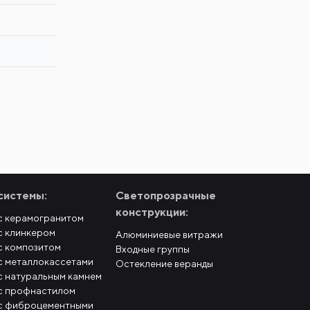
системы:
Светопрозрачные
конструкции:
с керамогранитом
с клинкером
Алюминиевые витражи
с композитом
Входные группы
с металлокассетами
Остекление веранды
с натуральным камнем
с профнастилом
с фиброцементными