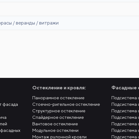
ррасы / веранды / витражи
Остекление и кровля:
Фасадные 
Панорамное остекление
Подсистема 
т фасада
Стоечно-ригельное остекление
Подсистема 
Структурное остекление
Подсистема 
ича
Спайдерное остекление
Подсистема 
елей
Вантовое остекление
Подсистема 
 фасадных
Модульное остеклени
Подсистема 
Монтаж рулонной кровли
Подсистема 