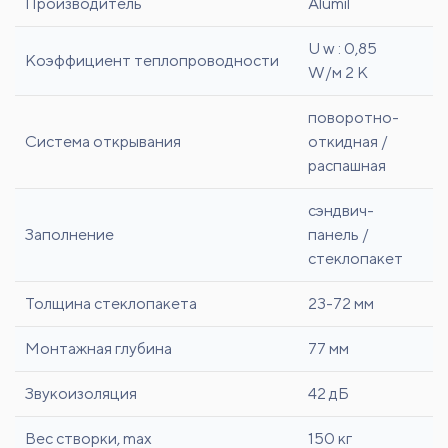
Производитель
Alumil
U w : 0,85
Коэффициент теплопроводности
W/м 2 К
поворотно-
Система открывания
откидная /
распашная
сэндвич-
Заполнение
панель /
стеклопакет
Толщина стеклопакета
23-72 мм
Монтажная глубина
77 мм
Звукоизоляция
42 дБ
Вес створки, max
150 кг